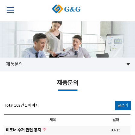
제품문의
제품문의
Total 103건
1 페이지
글쓰기
제목
날짜
폐토너 수거 관련 공지
03-15